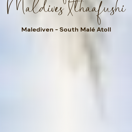
Maldives Ithaafushi
Malediven
– South Malé Atoll