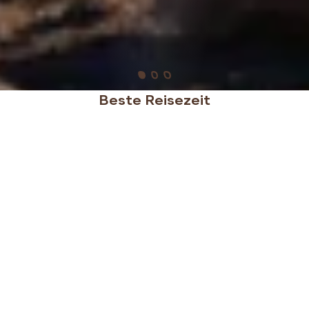
Beste Reisezeit
Chile beeindruckt mit seiner Vielfalt und bietet je
nach Region das ganze Jahr über ideale
Reisebedingungen. Die beste Zeit für die Atacama-
Wüste liegt zwischen März und November,
während Zentralchile, einschließlich Santiago, im
Frühling (September bis November) und Herbst
(März bis Mai) mit mildem Wetter begeistert. Für
Patagonien sind die Sommermonate von Oktober
bis März ideal, um die beeindruckende Natur bei
langen Tagen und angenehmen Temperaturen zu