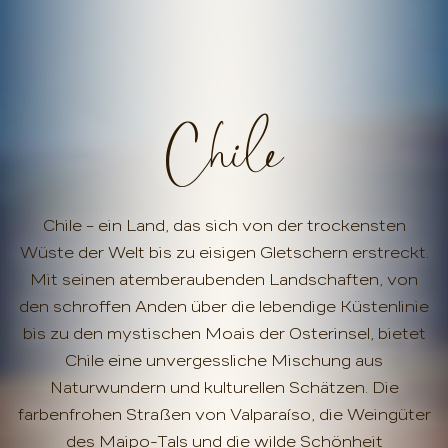
Chile
Chile – ein Land, das sich von der trockensten
Wüste der Welt bis zu eisigen Gletschern erstreckt.
Mit seinen atemberaubenden Landschaften, von
den schroffen Anden über die lebendige Küstenlinie
bis zu den mystischen Moais der Osterinsel, bietet
Chile eine unvergessliche Mischung aus
Naturwundern und kulturellen Schätzen. Die
farbenfrohen Straßen von Valparaíso, die Weingüter
des Maipo-Tals und die wilde Schönheit