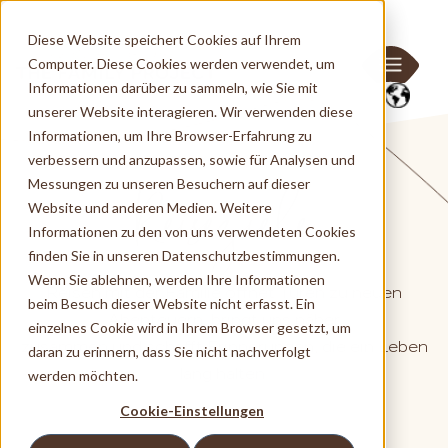
Diese Website speichert Cookies auf Ihrem
Computer. Diese Cookies werden verwendet, um
Informationen darüber zu sammeln, wie Sie mit
unserer Website interagieren. Wir verwenden diese
Informationen, um Ihre Browser-Erfahrung zu
verbessern und anzupassen, sowie für Analysen und
Reiseziele
Messungen zu unseren Besuchern auf dieser
Website und anderen Medien. Weitere
Informationen zu den von uns verwendeten Cookies
finden Sie in unseren Datenschutzbestimmungen.
Wenn Sie ablehnen, werden Ihre Informationen
Reisen mit der Familie öffnet Türen zu neuen
beim Besuch dieser Website nicht erfasst. Ein
Abenteuern, bringt uns näher
einzelnes Cookie wird in Ihrem Browser gesetzt, um
zusammen und schafft Erinnerungen, die ein Leben
daran zu erinnern, dass Sie nicht nachverfolgt
lang halten.
werden möchten.
Cookie-Einstellungen