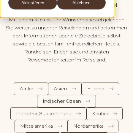
Akzeptieren
Ablehnen
Finden Sie Ihr nächstes Reiseziel
Mit einem Klick auf Ihr Wunschreiseziel gelangen
Sie weiter zu unseren Reiseländern und bekommen
dort Informationen über die Zielgebiete selbst
sowie die besten familienfreundlichen Hotels,
Rundreisen, Erlebnisse und privaten
Reisemöglichkeiten im Reiseland.
Afrika
Asien
Europa
Indischer Ozean
Indischer Subkontinent
Karibik
Mittelamerika
Nordamerika