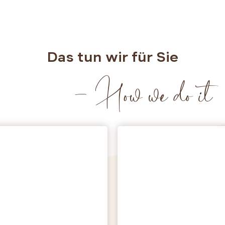
Das tun wir für Sie
- How we do it