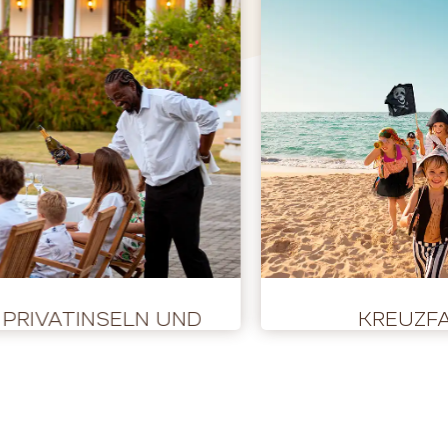
, PRIVATINSELN UND
KREUZF
BUYOUTS