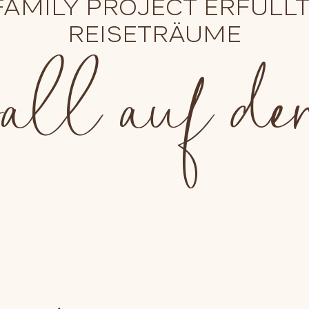
FAMILY PROJECT ERFÜLLT
all auf d
REISETRÄUME