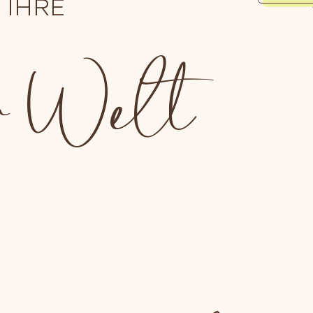
 IHRE
er Welt