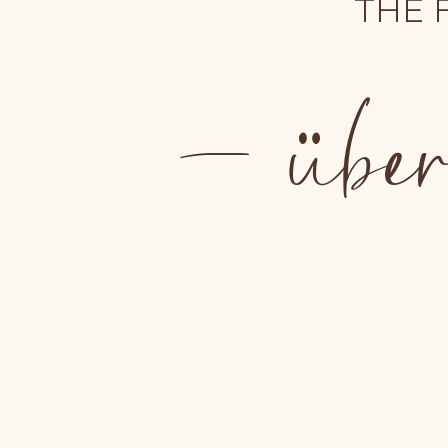
THE 
– über