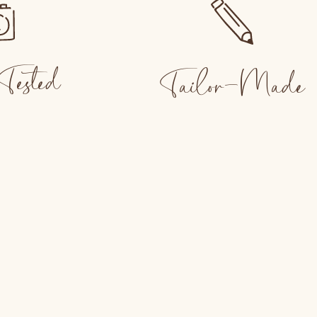
ested
Tailor-Made