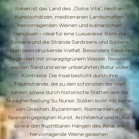
Italien ist das Land des „Dolce Vita“, reich an
Kunstschätzen, mediterranen Landschaften,
hervorragenden Weinen und kulinarischen
Genüssen – ideal für eine Luxusreise. Rom, die
Toskana und die Strände Sardiniens und Siziliens
bieten beeindruckende Vielfalt. Besonders Sardinien
begeistert mit smaragdgrünem Wasser, feinstem
weißen Sand und einer unberührten Natur voller
Kontraste. Die Insel besticht durch ihre
Traumstrände, die zu den schönsten der Welt
zählen, sowie durch historische Stätten wie die
Nuraghenfestung Su Nuraxi. Sizilien lockt mit seiner
von Griechen, Byzantinern, Normannen und
Spaniern geprägten Kunst, Architektur und Kultur,
sowie den fruchtbaren Hängen des Ätna, wo
hervorragende Weine gedeihen.