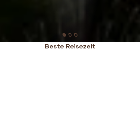
Beste Reisezeit
Australien ist ein Ganzjahresziel mit stark
variierenden Klimazonen. Im Norden, etwa in Darwin
oder Cairns, eignet sich die Trockenzeit von Mai bis
Oktober perfekt für Outdoor-Aktivitäten und das
Great Barrier Reef, während der Süden,
einschließlich Melbourne und Adelaide, von
November bis März mit warmem Sommerwetter
lockt. Der Osten, mit Highlights wie Sydney und der
Gold Coast, ist besonders im Frühling (September
bis November) und Herbst (März bis Mai)