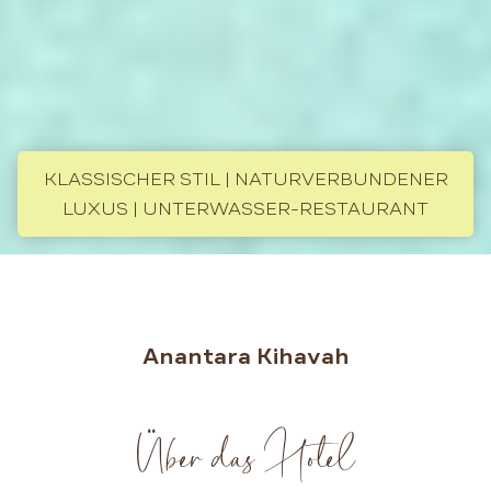
KLASSISCHER STIL | NATURVERBUNDENER
LUXUS | UNTERWASSER-RESTAURANT
Anantara Kihavah
Über das Hotel