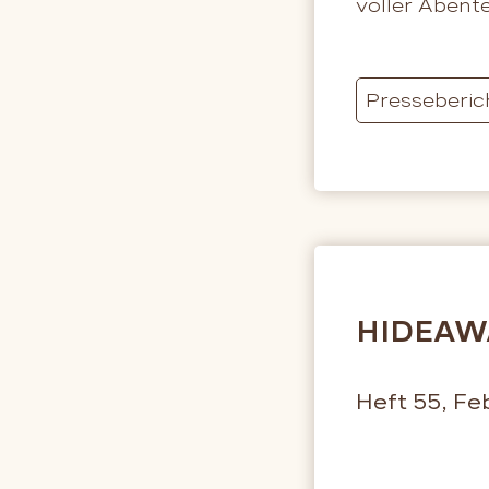
voller Abente
Presseberic
HIDEAW
Heft 55, Fe