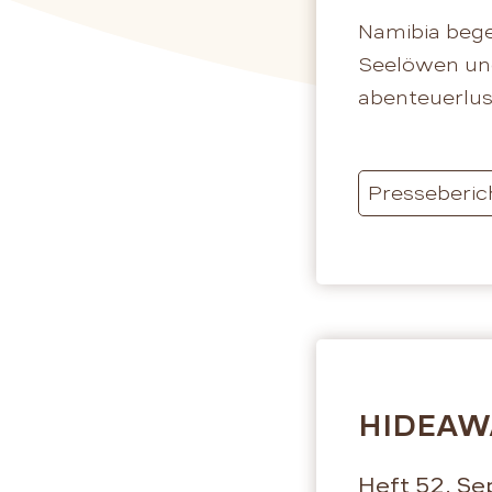
Namibia bege
Seelöwen und
abenteuerlus
Presseberic
HIDEAW
Heft 52, S