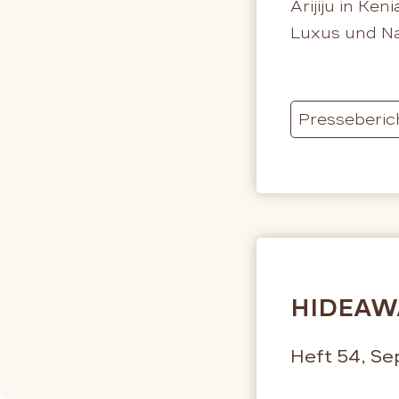
Arijiju in Ke
Luxus und Nat
Presseberic
HIDEAW
Heft 54, S