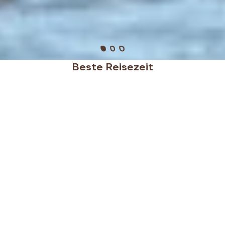
Beste Reisezeit
Die beste Reisezeit für Sambia sind die Monate von
Mai bis Oktober. Zu dieser Zeit ist es eher kühl und
trocken und die Flächen sind noch saftig grün. Die
heiße Trockenzeit im Oktober und November ist
ebenfalls eine hervorragende Zeit für
Wildtierbeobachtungen, da die Tiere sich auf die
letzten übrigen Wasserlöcher konzentrieren.
Durchschnittliche Reisezeit
Gute Reisezeit