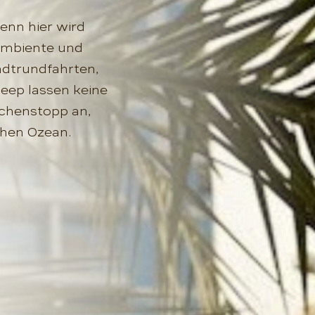
denn hier wird
 Ambiente und
adtrundfahrten,
eep lassen keine
schenstopp an,
chen Ozean.