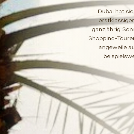
Dubai hat sic
erstklassige
ganzjährig Son
Shopping-Touren
Langeweile au
beispielsw