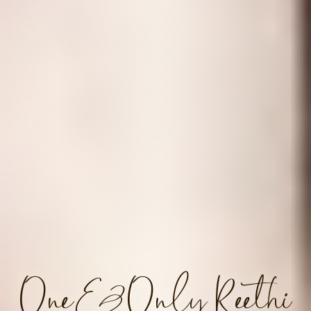
One&Only Reethi