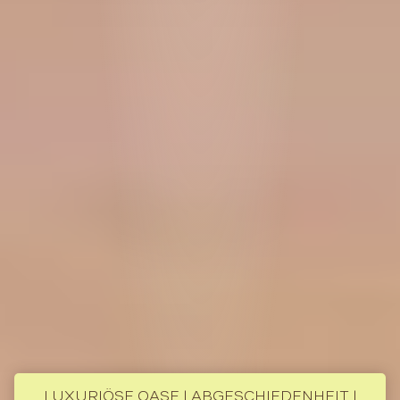
LUXURIÖSE OASE | ABGESCHIEDENHEIT |