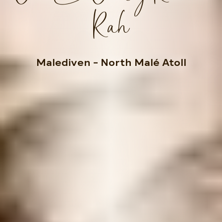
Rah
Malediven
– North Malé Atoll