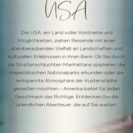
USA
Die USA, ein Land voller Kontraste und
Möglichkeiten, ziehen Reisende mit einer
atemberaubenden Vielfalt an Landschaften und
kulturellen Erlebnissen in ihren Bann. Ob Sie durch
die Straßenschluchten Manhattans spazieren, die
majestätischen Nationalparks erkunden oder die
entspannte Atmosphäre der Küstenstädte
genießen möchten – Amerika bietet für jeden
Geschmack das Richtige. Entdecken Sie die
unendlichen Abenteuer, die auf Sie warten.