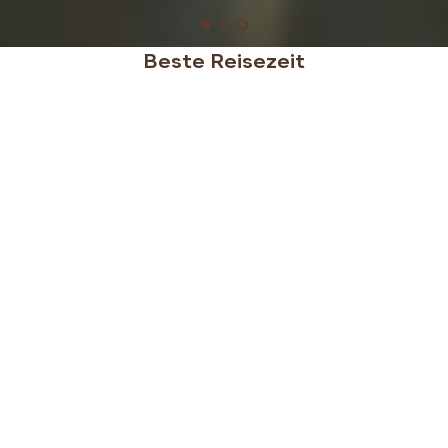
Beste Reisezeit
Die beste Reisezeit für einen Urlaub in Sri Lanka ist
von Dezember bis März, wenn das Wetter an der
Süd- und Westküste sowie im Hochland angenehm
trocken und sonnig ist. Für die Ostküste und das
kulturelle Dreieck eignet sich die Zeit von Mai bis
September, da es dort in dieser Periode trocken und
warm ist.
Durchschnittliche Reisezeit
Gute Reisezeit
Beste Reisezeit
Januar
Februar
März