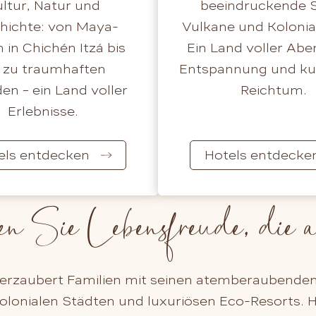
ltur, Natur und
beeindruckende 
hichte: von Maya-
Vulkane und Kolonia
 in Chichén Itzá bis
Ein Land voller Abe
n zu traumhaften
Entspannung und kul
en – ein Land voller
Reichtum.
Erlebnisse.
els entdecken
Hotels entdecke
en Sie Lebensfreude, die an
verzaubert Familien mit seinen atemberaubende
olonialen Städten und luxuriösen Eco-Resorts. H