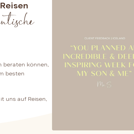
 Reisen
ntische
ch beraten können,
am besten
t uns auf Reisen,