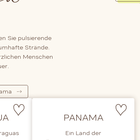
ben Sie pulsierende
aumhafte Strände.
erzlichen Menschen
er.
ama
UA
PANAMA
raguas
Ein Land der