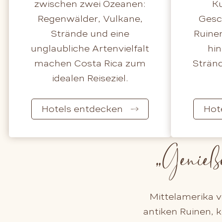
zwischen zwei Ozeanen:
Ku
Regenwälder, Vulkane,
Gesc
Strände und eine
Ruinen
unglaubliche Artenvielfalt
hi
machen Costa Rica zum
Stränd
idealen Reiseziel.
Hotels entdecken
Hot
„
Genieß
Mittelamerika 
antiken Ruinen, k