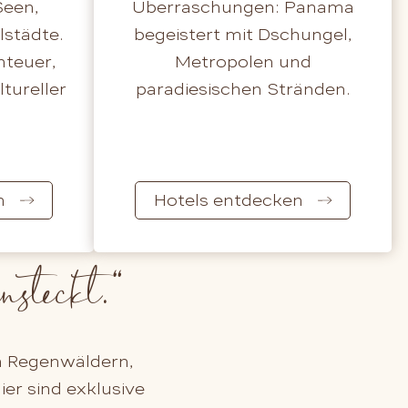
Seen,
Überraschungen: Panama
lstädte.
begeistert mit Dschungel,
nteuer,
Metropolen und
tureller
paradiesischen Stränden.
n
Hotels entdecken
steckt.
“
n Regenwäldern,
ier sind exklusive