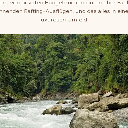
ert, von privaten Hängebrückentouren über Fa
annenden Rafting-Ausflügen, und das alles in e
luxurösen Umfeld.