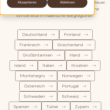
Akzeptieren
Ablehnen
Jahreszeit bietet Europa unvergessliche Abenteuer,
sei es ein Sommerurlaub am Strand oder eine
Winterreise in malerische Bergregionen.
Deutschland
Finnland
Frankreich
Griechenland
Großbritannien
Irland
Island
Italien
Kroatien
Montenegro
Norwegen
Österreich
Portugal
Schweden
Schweiz
Spanien
Türkei
Zypern