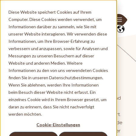
Diese Website speichert Cookies auf Ihrem
Computer. Diese Cookies werden verwendet, um
Informationen darüber zu sammeln, wie Sie mit
unserer Website interagieren. Wir verwenden diese
Informationen, um Ihre Browser-Erfahrung zu
verbessern und anzupassen, sowie für Analysen und
Europa
Messungen zu unseren Besuchern auf dieser
Website und anderen Medien. Weitere
Informationen zu den von uns verwendeten Cookies
finden Sie in unseren Datenschutzbestimmungen.
Wenn Sie ablehnen, werden Ihre Informationen
beim Besuch dieser Website nicht erfasst. Ein
Europa – ein Kontinent, der Geschichte und
einzelnes Cookie wird in Ihrem Browser gesetzt, um
Moderne harmonisch vereint und mit
daran zu erinnern, dass Sie nicht nachverfolgt
werden möchten.
atemberaubenden Landschaften begeistert.
Erkunden Sie historische Städte, pulsierende
Cookie-Einstellungen
Metropolen und idyllische Strände. Zu jeder