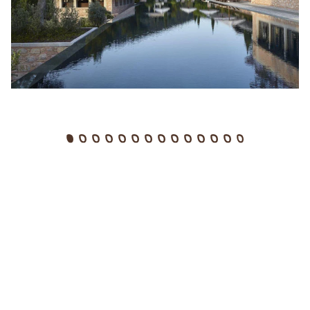
in our eyes
Amanruya