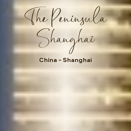
The Peninsula
Shanghai
China
– Shanghai