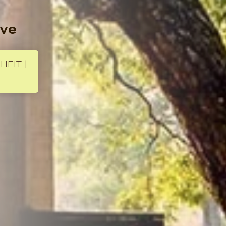
rve
EIT |