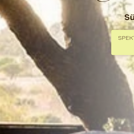
Sü
SPEK