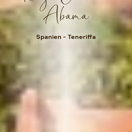
Abama
Spanien
– Teneriffa