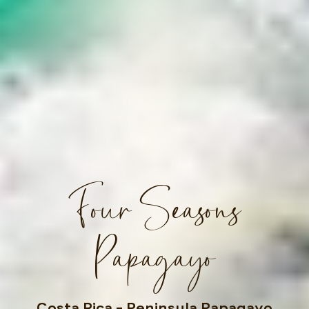
Four Seasons
Papagayo
Costa Rica
– Peninsula Papagayo