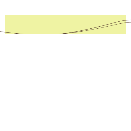
in our eyes
The Oberoi Udaivilas
The Oberoi Udaivilas ist ein atemberaubendes
Meisterwerk der Luxus-Hotellerie, das in die
Schönheit und Pracht von Udaipur eingebettet
ist. Die majestätische Architektur, der
erstklassige Service und die zahlreichen
kulturellen Erlebnisse machen dieses Hotel zu
einem perfekten Rückzugsort für