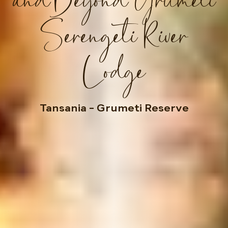
andBeyond Grumeti
Serengeti River
Lodge
Tansania
– Grumeti Reserve