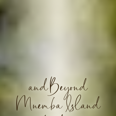
andBeyond
Mnemba Island