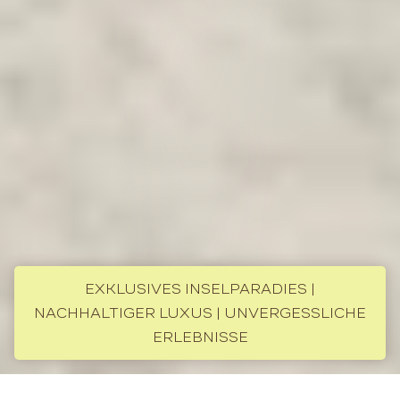
EXKLUSIVES INSELPARADIES |
NACHHALTIGER LUXUS | UNVERGESSLICHE
ERLEBNISSE