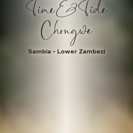
Time&Tide
Chongwe
Sambia
– Lower Zambezi