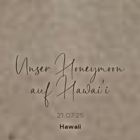
Unser Honeymoon
auf Hawai'i
21.07.25
Hawaii