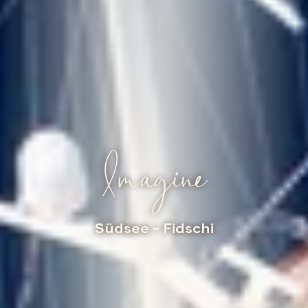
Imagine
Südsee
– Fidschi