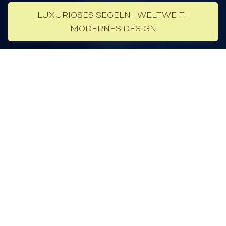
LUXURIÖSES SEGELN | WELTWEIT |
MODERNES DESIGN
Imagine
Über die Private Yacht
Die Imagine ist eine 33,6 Meter lange
Luxussegelyacht der renommierten Werft Alloy
Yachts – elegant, modernisiert und mit viel Liebe
zum Detail ausgestattet. Das Interieur von