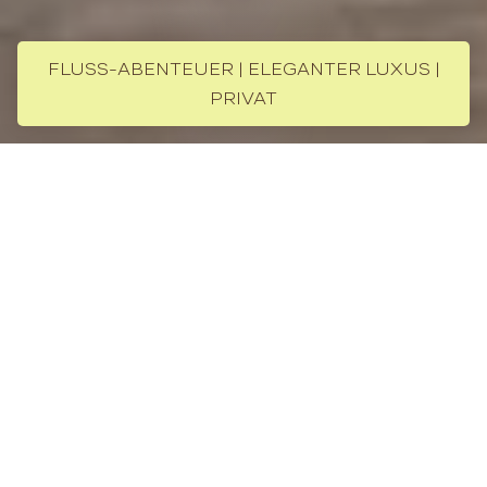
FLUSS-ABENTEUER | ELEGANTER LUXUS |
PRIVAT
Gypsy
Über die Private Yacht
Die Gypsy Mekong ist ein luxuriöses
Flusskreuzfahrtschiff, das speziell für Familien
konzipiert ist, die auf der Suche nach einem