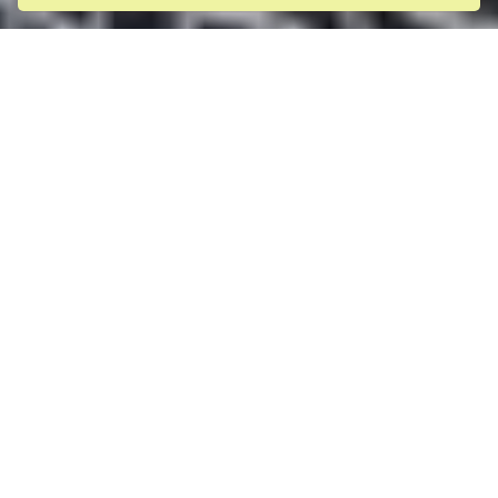
Matetsi River House
Über die Private Lodge
Das Matetsi River House liegt am malerischen
Ufer des mächtigen Sambesi-Flusses, nur 40
km von den beeindruckenden Victoriafällen
entfernt, und bietet eine exklusive, private
Safari-Erfahrung inmitten der unberührten
Wildnis Simbabwes. Die elegante Villa verfügt
über vier großzügige Schlafzimmer und ist ideal