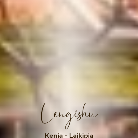
Lengishu
Kenia
– Laikipia