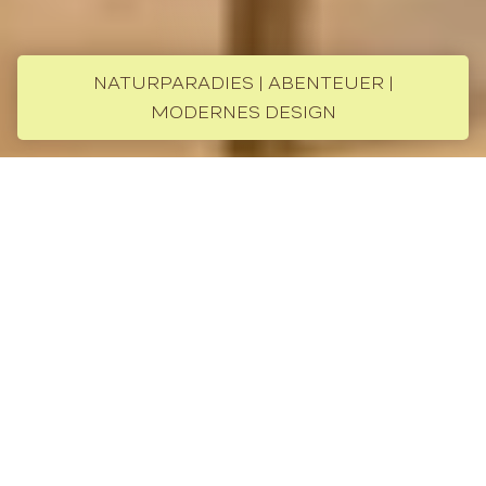
NATURPARADIES | ABENTEUER |
MODERNES DESIGN
Silversea Galapagos
Über das Kreuzfahrtschiff
Die Silver Origin, ein speziell für die Galapagos-
Inseln entwickeltes Luxus-Expeditionsschiff
von Silversea, setzt neue Maßstäbe im Bereich