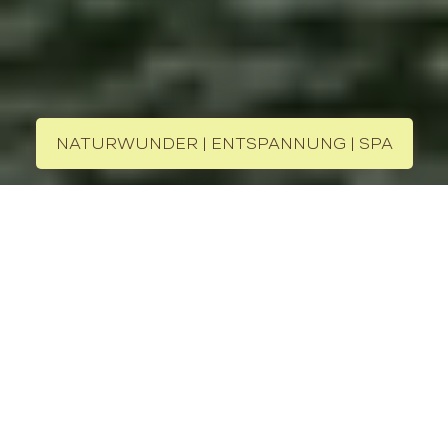
NATURWUNDER | ENTSPANNUNG | SPA
Heritage Line - Ginger, Halong Bay
Über das Kreuzfahrtschiff
Die Heritage Line Ginger ist ein luxuriöses